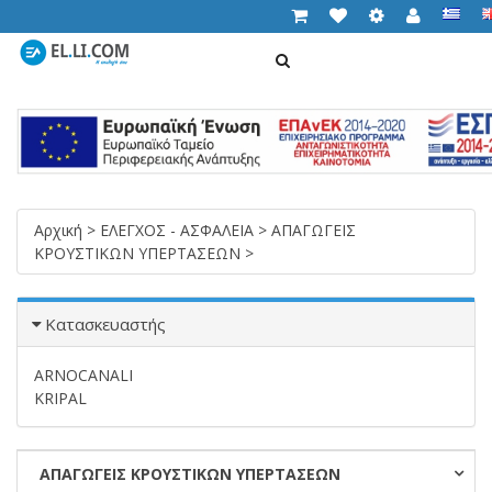
ΑΝΑΖΉΤΗΣΗ
Cart (
0,00 €
)
T
n
Αρχική
>
ΕΛΕΓΧΟΣ - ΑΣΦΑΛΕΙΑ
>
ΑΠΑΓΩΓΕΙΣ
ΚΡΟΥΣΤΙΚΩΝ ΥΠΕΡΤΑΣΕΩΝ
>
Κατασκευαστής
ARNOCANALI
KRIPAL
ΑΠΑΓΩΓΕΙΣ ΚΡΟΥΣΤΙΚΩΝ ΥΠΕΡΤΑΣΕΩΝ