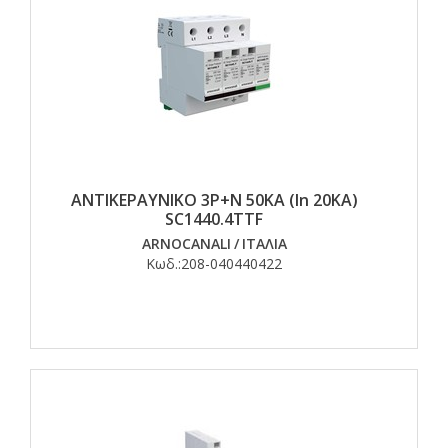
ΑΝΤΙΚΕΡΑΥΝΙΚΟ 3Ρ+Ν 50ΚΑ (In 20KA)
SC1440.4TTF
ARNOCANALI
/
ΙΤΑΛΙΑ
Κωδ.:
208-040440422