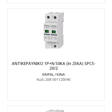
ΑΝΤΙΚΕΡΑΥΝΙΚΟ 1Ρ+Ν 50ΚΑ (In 25KA) SPC5-
20/2
KRIPAL
/
ΚΙΝΑ
Κωδ.:
208-001120040