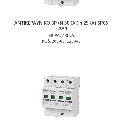
ΑΝΤΙΚΕΡΑΥΝΙΚΟ 3Ρ+Ν 50ΚΑ (In 25KA) SPC5
-20/4
KRIPAL
/
ΚΙΝΑ
Κωδ.:
208-001320040