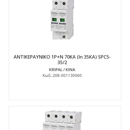
ΑΝΤΙΚΕΡΑΥΝΙΚΟ 1Ρ+Ν 70ΚΑ (In 35KA) SPC5-
35/2
KRIPAL
/
ΚΙΝΑ
Κωδ.:
208-001130060