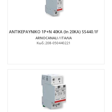
ΑΝΤΙΚΕΡΑΥΝΙΚΟ 1Ρ+Ν 40ΚΑ (In 20KA) SS440.1F
ARNOCANALI
/
ΙΤΑΛΙΑ
Κωδ.:
208-050440221