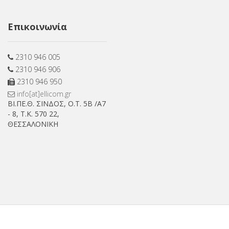
on
Επικοινωνία
Facebook
2310 946 005
2310 946 906
2310 946 950
info[at]ellicom.gr
ΒΙ.ΠΕ.Θ. ΣΙΝΔΟΣ, Ο.Τ. 5Β /Α7
- 8, Τ.Κ. 570 22,
ΘΕΣΣΑΛΟΝΙΚΗ