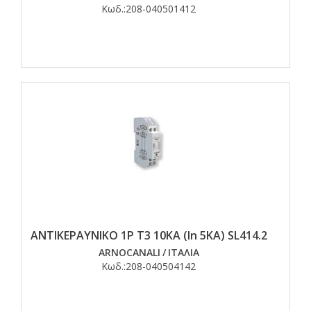
Κωδ.:
208-040501412
ΑΝΤΙΚΕΡΑΥΝΙΚΟ 1P T3 10ΚΑ (In 5KA) SL414.2
ARNOCANALI
/
ΙΤΑΛΙΑ
Κωδ.:
208-040504142