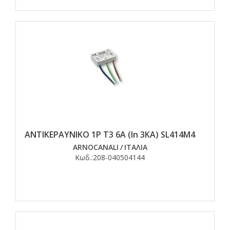
ΑΝΤΙΚΕΡΑΥΝΙΚΟ 1P T3 6Α (In 3KA) SL414M4
ARNOCANALI
/
ΙΤΑΛΙΑ
Κωδ.:
208-040504144