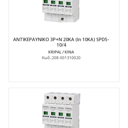
ΑΝΤΙΚΕΡΑΥΝΙΚΟ 3Ρ+Ν 20ΚΑ (In 10KA) SPD5-
10/4
KRIPAL
/
ΚΙΝΑ
Κωδ.:
208-001310020