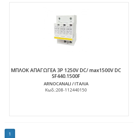
ΜΠΛΟΚ ΑΠΑΓΩΓΕΑ 3P 1250V DC/ max1500V DC
SF440.1500F
ARNOCANALI
/
ΙΤΑΛΙΑ
Κωδ.:
208-112440150
1