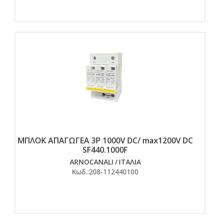
ΜΠΛΟΚ ΑΠΑΓΩΓΕΑ 3P 1000V DC/ max1200V DC
SF440.1000F
ARNOCANALI
/
ΙΤΑΛΙΑ
Κωδ.:
208-112440100