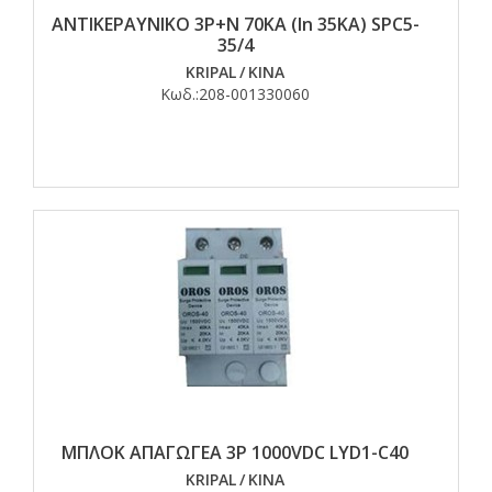
ΑΝΤΙΚΕΡΑΥΝΙΚΟ 3Ρ+Ν 70ΚΑ (In 35KA) SPC5-
35/4
KRIPAL
/
ΚΙΝΑ
Κωδ.:
208-001330060
ΜΠΛΟΚ ΑΠΑΓΩΓΕΑ 3P 1000VDC LΥD1-C40
KRIPAL
/
ΚΙΝΑ