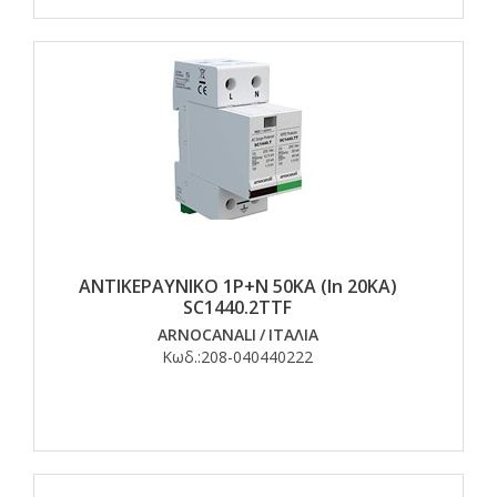
ΑΝΤΙΚΕΡΑΥΝΙΚΟ 1Ρ+Ν 50ΚΑ (In 20KA)
SC1440.2TTF
ARNOCANALI
/
ΙΤΑΛΙΑ
Κωδ.:
208-040440222