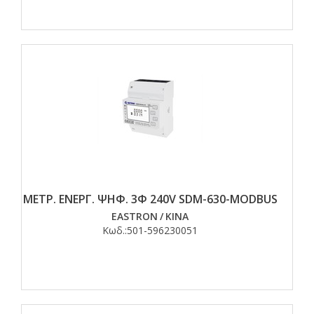
ΜΕΤΡ. ΕΝΕΡΓ. ΨΗΦ. 3Φ 240V SDM-630-MODBUS
EASTRON
/
ΚΙΝΑ
Κωδ.:
501-596230051