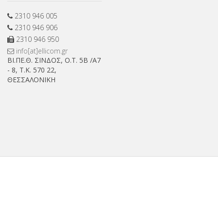
2310 946 005
2310 946 906
2310 946 950
info[at]ellicom.gr
ΒΙ.ΠΕ.Θ. ΣΙΝΔΟΣ, Ο.Τ. 5Β /Α7
- 8, Τ.Κ. 570 22,
ΘΕΣΣΑΛΟΝΙΚΗ