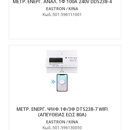
ΜΕΤΡ. ΕΝΕΡΓ. ΑΝΑΛ. 1Φ 100Α 240V DDS238-4
EASTRON
/
ΚΙΝΑ
Κωδ.:
501-596111001
ΜΕΤΡ. ΕΝΕΡΓ. ΨΗΦ.1Φ/3Φ DTS238-7 WIFI
(ΑΠΕΥΘΕΙΑΣ ΕΩΣ 80Α)
EASTRON
/
ΚΙΝΑ
Κωδ.:
501-596130050