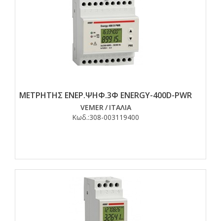
ΜΕΤΡΗΤΗΣ ΕΝΕΡ.ΨΗΦ.3Φ ENERGY-400D-PWR
VEMER
/
ΙΤΑΛΙΑ
Κωδ.:
308-003119400