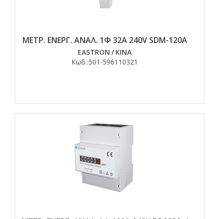
ΜΕΤΡ. ΕΝΕΡΓ. ΑΝΑΛ. 1Φ 32Α 240V SDM-120A
EASTRON
/
ΚΙΝΑ
Κωδ.:
501-596110321