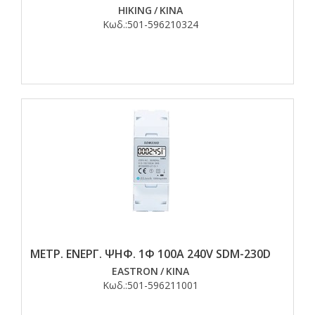
HIKING
/
ΚΙΝΑ
Κωδ.:
501-596210324
ΜΕΤΡ. ΕΝΕΡΓ. ΨΗΦ. 1Φ 100Α 240V SDM-230D
EASTRON
/
ΚΙΝΑ
Κωδ.:
501-596211001