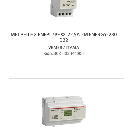
ΜΕΤΡΗΤΗΣ ΕΝΕΡΓ.ΨΗΦ. 22,5Α 2Μ ENERGY-230
D22
VEMER
/
ΙΤΑΛΙΑ
Κωδ.:
308-003444000