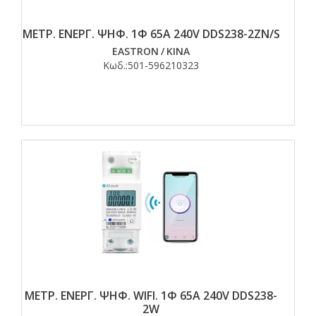
ΜΕΤΡ. ΕΝΕΡΓ. ΨΗΦ. 1Φ 65Α 240V DDS238-2ZN/S
EASTRON
/
ΚΙΝΑ
Κωδ.:
501-596210323
ΜΕΤΡ. ΕΝΕΡΓ. ΨΗΦ. WIFI. 1Φ 65Α 240V DDS238-
2W