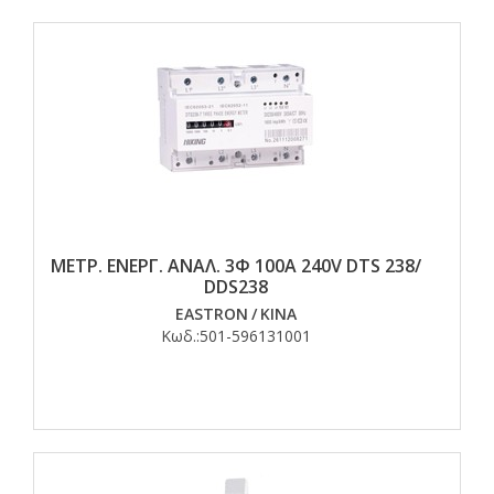
ΜΕΤΡ. ΕΝΕΡΓ. ΑΝΑΛ. 3Φ 100Α 240V DTS 238/
DDS238
EASTRON
/
ΚΙΝΑ
Κωδ.:
501-596131001