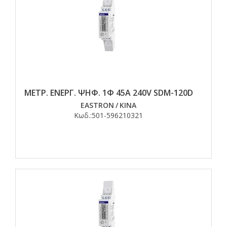
ΜΕΤΡ. ΕΝΕΡΓ. ΨΗΦ. 1Φ 45Α 240V SDM-120D
EASTRON
/
ΚΙΝΑ
Κωδ.:
501-596210321