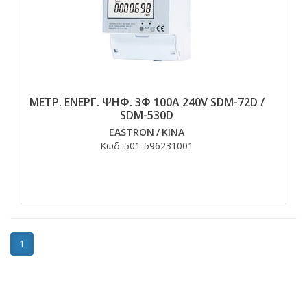
ΜΕΤΡ. ΕΝΕΡΓ. ΨΗΦ. 3Φ 100Α 240V SDM-72D /
SDM-530D
EASTRON
/
ΚΙΝΑ
Κωδ.:
501-596231001
1