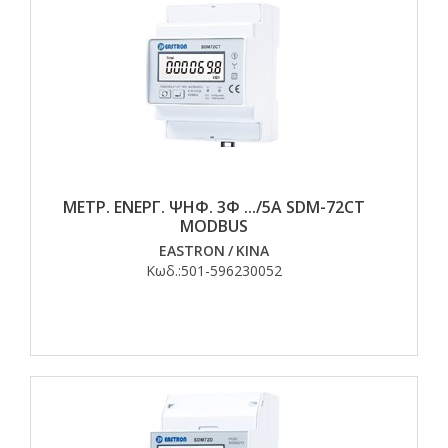
ΜΕΤΡ. ΕΝΕΡΓ. ΨΗΦ. 3Φ .../5A SDM-72CΤ
MODBUS
EASTRON
/
ΚΙΝΑ
Κωδ.:
501-596230052