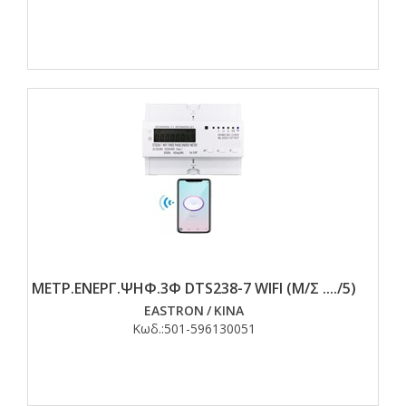
ΜΕΤΡ.ΕΝΕΡΓ.ΨΗΦ.3Φ DTS238-7 WIFI (Μ/Σ ..../5)
EASTRON
/
ΚΙΝΑ
Κωδ.:
501-596130051