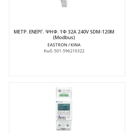
ΜΕΤΡ. ΕΝΕΡΓ. ΨΗΦ. 1Φ 32Α 240V SDM-120M
(Modbus)
EASTRON
/
ΚΙΝΑ
Κωδ.:
501-596210322