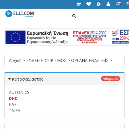
ΑΝΑΖΉΤΗΣΗ
Cart (
0,00 €
)
T
n
Αρχική
>
ΕΝΔΕΙΞΗ-ΧΕΙΡΙΣΜΟΣ
>
ΟΡΓΑΝΑ ΕΝΔΕΙΞΗΣ
>
Κατασκευαστής
Καθαρισμός
AUTONICS
DHC
KAEL
TAIFA