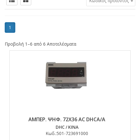
Κωδικός προϊόντος
1
Προβολή 1–6 από 6 Αποτελέσματα
ΑΜΠΕΡ. ΨΗΦ. 72Χ36 AC DHCA/A
DHC
/
ΚΙΝΑ
Κωδ.:
501-723691000