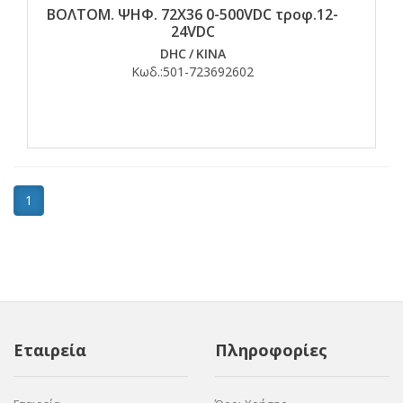
ΒΟΛΤΟΜ. ΨΗΦ. 72Χ36 0-500VDC τροφ.12-
24VDC
DHC
/
ΚΙΝΑ
Κωδ.:
501-723692602
1
Εταιρεία
Πληροφορίες