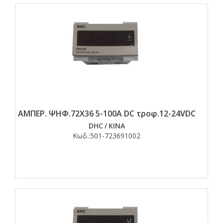
ΑΜΠΕΡ. ΨΗΦ.72Χ36 5-100Α DC τροφ.12-24VDC
DHC
/
ΚΙΝΑ
Κωδ.:
501-723691002