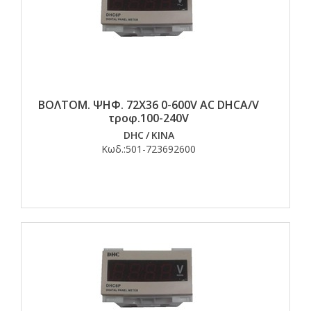
ΒΟΛΤΟΜ. ΨΗΦ. 72Χ36 0-600V AC DHCA/V
τροφ.100-240V
DHC
/
ΚΙΝΑ
Κωδ.:
501-723692600