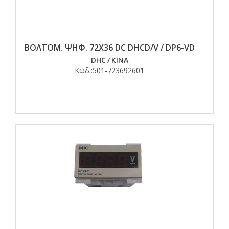
ΒΟΛΤΟΜ. ΨΗΦ. 72Χ36 DC DHCD/V / DP6-VD
DHC
/
ΚΙΝΑ
Κωδ.:
501-723692601