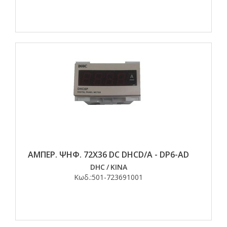
ΑΜΠΕΡ. ΨΗΦ. 72Χ36 DC DHCD/A - DP6-AD
DHC
/
ΚΙΝΑ
Κωδ.:
501-723691001