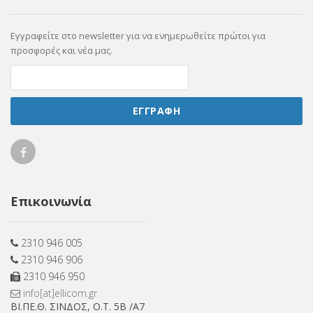
Εγγραφείτε στο newsletter για να ενημερωθείτε πρώτοι για
προσφορές και νέα μας.
ΕΓΓΡΑΦΗ
Ellicom
on
Επικοινωνία
Facebook
2310 946 005
2310 946 906
2310 946 950
info[at]ellicom.gr
ΒΙ.ΠΕ.Θ. ΣΙΝΔΟΣ, Ο.Τ. 5Β /Α7