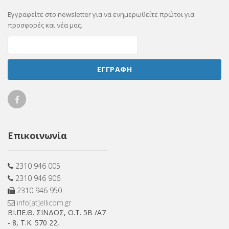
Εγγραφείτε στο newsletter για να ενημερωθείτε πρώτοι για
προσφορές και νέα μας.
ΕΓΓΡΑΦΗ
Ellicom
on
Επικοινωνία
Facebook
2310 946 005
2310 946 906
2310 946 950
info[at]ellicom.gr
ΒΙ.ΠΕ.Θ. ΣΙΝΔΟΣ, Ο.Τ. 5Β /Α7
- 8, Τ.Κ. 570 22,