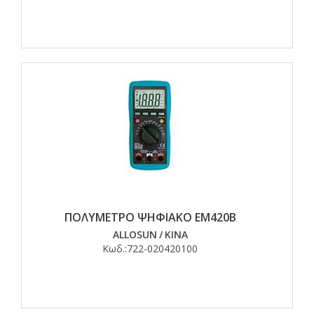
ΠΟΛΥΜΕΤΡΟ ΨΗΦΙΑΚΟ EM420Β
ALLOSUN
/
ΚΙΝΑ
Κωδ.:
722-020420100