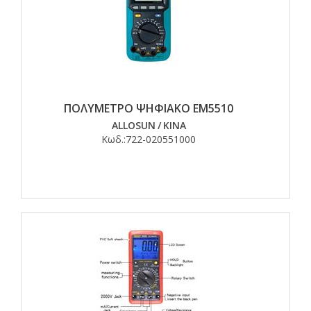
ΠΟΛΥΜΕΤΡΟ ΨΗΦΙΑΚΟ EM5510
ALLOSUN
/
ΚΙΝΑ
Κωδ.:
722-020551000