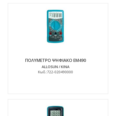
ΠΟΛΥΜΕΤΡΟ ΨΗΦΙΑΚΟ ΕΜ490
ALLOSUN
/
ΚΙΝΑ
Κωδ.:
722-020490000