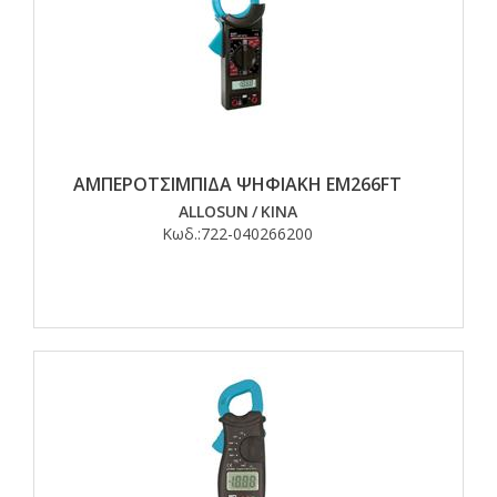
ΑΜΠΕΡΟΤΣΙΜΠΙΔΑ ΨΗΦΙΑΚΗ ΕΜ266FT
ALLOSUN
/
ΚΙΝΑ
Κωδ.:
722-040266200