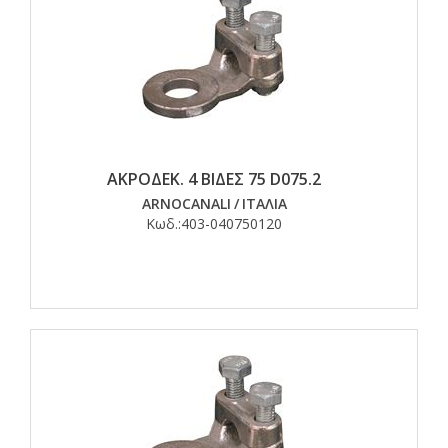
ΑΚΡΟΔΕΚ. 4 ΒΙΔΕΣ 75 D075.2
ARNOCANALI
/
ΙΤΑΛΙΑ
Κωδ.:
403-040750120