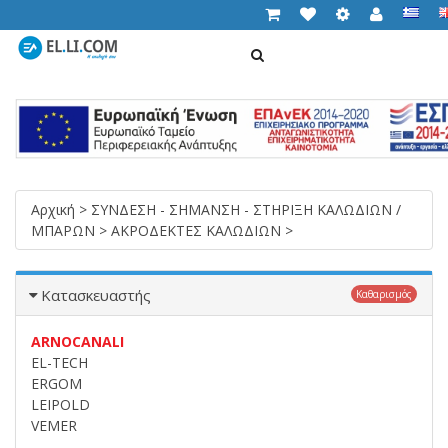
ΑΝΑΖΉΤΗΣΗ
Cart (
0,00 €
)
T
n
Αρχική
>
ΣΥΝΔΕΣΗ - ΣΗΜΑΝΣΗ - ΣΤΗΡΙΞΗ ΚΑΛΩΔΙΩΝ /
ΜΠΑΡΩΝ
>
ΑΚΡΟΔΕΚΤΕΣ ΚΑΛΩΔΙΩΝ
>
Κατασκευαστής
Καθαρισμός
ARNOCANALI
EL-TECH
ERGOM
LEIPOLD
VEMER