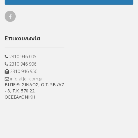
Ellicom
on
Επικοινωνία
Facebook
2310 946 005
2310 946 906
2310 946 950
info[at]ellicom.gr
ΒΙ.ΠΕ.Θ. ΣΙΝΔΟΣ, Ο.Τ. 5Β /Α7
- 8, Τ.Κ. 570 22,
ΘΕΣΣΑΛΟΝΙΚΗ