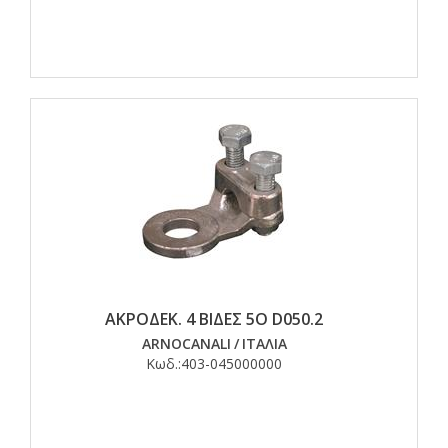
ΑΚΡΟΔΕΚ. 4 ΒΙΔΕΣ 5Ο D050.2
ARNOCANALI
/
ΙΤΑΛΙΑ
Κωδ.:
403-045000000