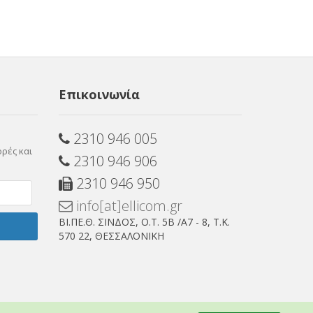
Επικοινωνία
2310 946 005
ρές και
2310 946 906
2310 946 950
info[at]ellicom.gr
ΒΙ.ΠΕ.Θ. ΣΙΝΔΟΣ, Ο.Τ. 5Β /Α7 - 8, Τ.Κ.
570 22, ΘΕΣΣΑΛΟΝΙΚΗ