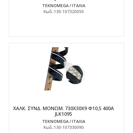
TEKNOMEGA
/
ΙΤΑΛΙΑ
Κωδ.:
130-107320050
ΧΑΛΚ. ΣΥΝΔ. ΜΟΝΩΜ. 730Χ30Χ9 Φ10,5 400Α
JLK1095
TEKNOMEGA
/
ΙΤΑΛΙΑ
Κωδ.:
130-107330090