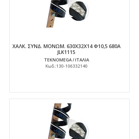
ΧΑΛΚ. ΣΥΝΔ. ΜΟΝΩΜ. 630Χ32Χ14 Φ10,5 680Α
JLK1115
TEKNOMEGA
/
ΙΤΑΛΙΑ
Κωδ.:
130-106332140