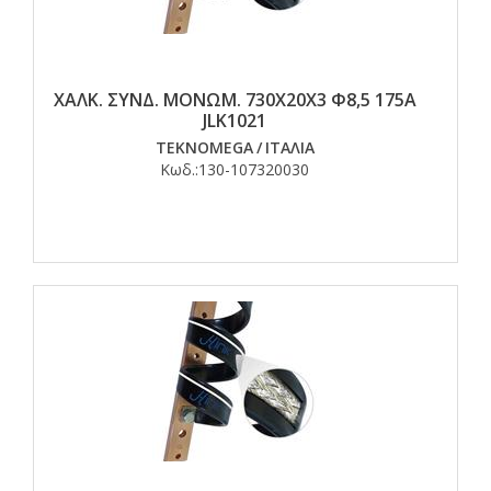
ΧΑΛΚ. ΣΥΝΔ. ΜΟΝΩΜ. 730Χ20Χ3 Φ8,5 175Α
JLK1021
TEKNOMEGA
/
ΙΤΑΛΙΑ
Κωδ.:
130-107320030