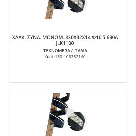
ΧΑΛΚ. ΣΥΝΔ. ΜΟΝΩΜ. 330Χ32Χ14 Φ10,5 680Α
JLK1100
TEKNOMEGA
/
ΙΤΑΛΙΑ
Κωδ.:
130-103332140