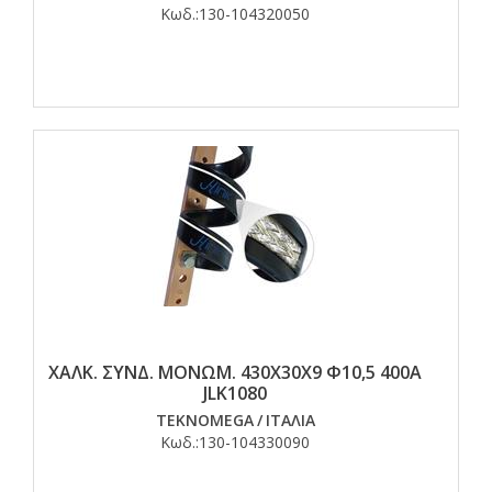
Κωδ.:
130-104320050
ΧΑΛΚ. ΣΥΝΔ. ΜΟΝΩΜ. 430Χ30Χ9 Φ10,5 400Α
JLK1080
TEKNOMEGA
/
ΙΤΑΛΙΑ
Κωδ.:
130-104330090