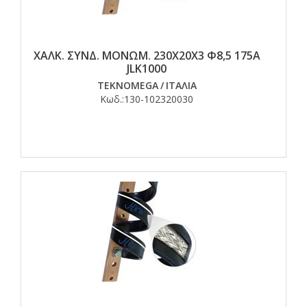
ΧΑΛΚ. ΣΥΝΔ. ΜΟΝΩΜ. 230Χ20Χ3 Φ8,5 175Α
JLK1000
TEKNOMEGA
/
ΙΤΑΛΙΑ
Κωδ.:
130-102320030