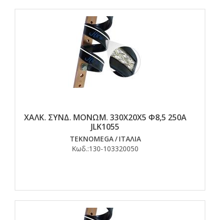
ΧΑΛΚ. ΣΥΝΔ. ΜΟΝΩΜ. 330Χ20Χ5 Φ8,5 250Α
JLK1055
TEKNOMEGA
/
ΙΤΑΛΙΑ
Κωδ.:
130-103320050