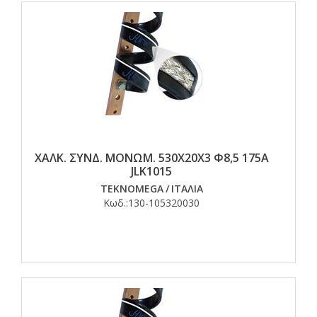
ΧΑΛΚ. ΣΥΝΔ. ΜΟΝΩΜ. 530Χ20Χ3 Φ8,5 175Α
JLK1015
TEKNOMEGA
/
ΙΤΑΛΙΑ
Κωδ.:
130-105320030