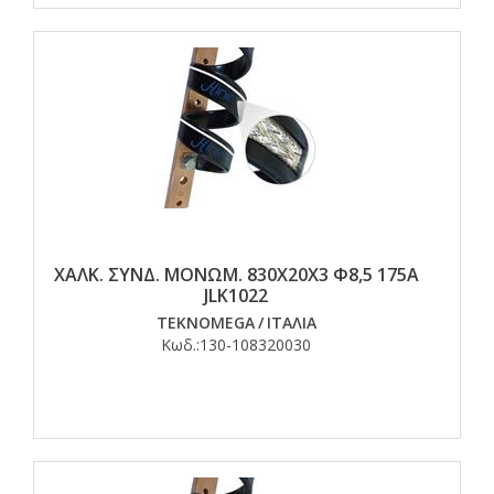
ΧΑΛΚ. ΣΥΝΔ. ΜΟΝΩΜ. 830Χ20Χ3 Φ8,5 175Α
JLK1022
TEKNOMEGA
/
ΙΤΑΛΙΑ
Κωδ.:
130-108320030