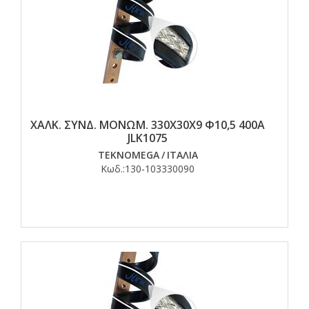
ΧΑΛΚ. ΣΥΝΔ. ΜΟΝΩΜ. 330Χ30Χ9 Φ10,5 400Α
JLK1075
TEKNOMEGA
/
ΙΤΑΛΙΑ
Κωδ.:
130-103330090