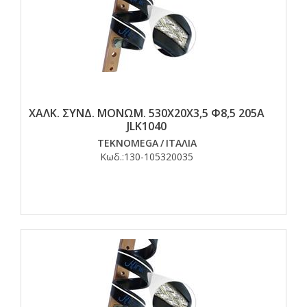
ΧΑΛΚ. ΣΥΝΔ. ΜΟΝΩΜ. 530Χ20Χ3,5 Φ8,5 205Α
JLK1040
TEKNOMEGA
/
ΙΤΑΛΙΑ
Κωδ.:
130-105320035