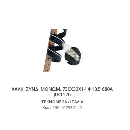
ΧΑΛΚ. ΣΥΝΔ. ΜΟΝΩΜ. 730Χ32Χ14 Φ10,5 680Α
JLK1120
TEKNOMEGA
/
ΙΤΑΛΙΑ
Κωδ.:
130-107332140