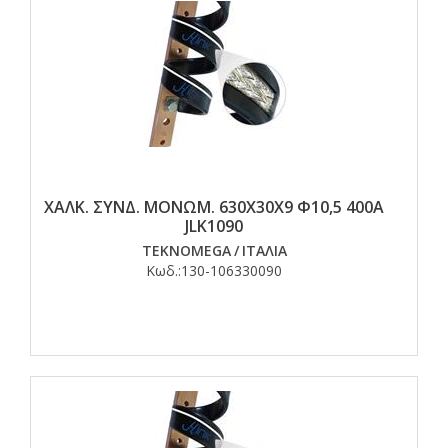
ΧΑΛΚ. ΣΥΝΔ. ΜΟΝΩΜ. 630Χ30Χ9 Φ10,5 400Α
JLK1090
TEKNOMEGA
/
ΙΤΑΛΙΑ
Κωδ.:
130-106330090