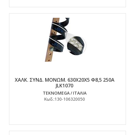
ΧΑΛΚ. ΣΥΝΔ. ΜΟΝΩΜ. 630Χ20Χ5 Φ8,5 250Α
JLK1070
TEKNOMEGA
/
ΙΤΑΛΙΑ
Κωδ.:
130-106320050