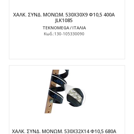
ΧΑΛΚ. ΣΥΝΔ. ΜΟΝΩΜ. 530Χ30Χ9 Φ10,5 400Α
JLK1085
TEKNOMEGA
/
ΙΤΑΛΙΑ
Κωδ.:
130-105330090
ΧΑΛΚ. ΣΥΝΔ. ΜΟΝΩΜ. 530Χ32Χ14 Φ10,5 680Α