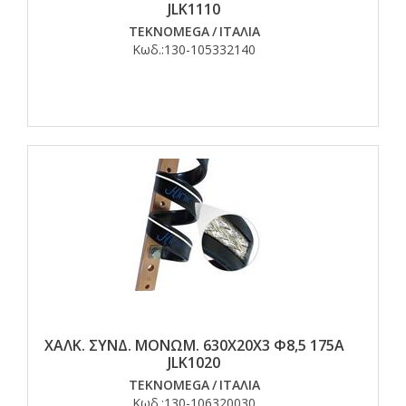
JLK1110
TEKNOMEGA
/
ΙΤΑΛΙΑ
Κωδ.:
130-105332140
ΧΑΛΚ. ΣΥΝΔ. ΜΟΝΩΜ. 630Χ20Χ3 Φ8,5 175Α
JLK1020
TEKNOMEGA
/
ΙΤΑΛΙΑ
Κωδ.:
130-106320030