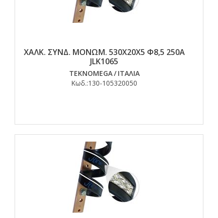
ΧΑΛΚ. ΣΥΝΔ. ΜΟΝΩΜ. 530Χ20Χ5 Φ8,5 250Α
JLK1065
TEKNOMEGA
/
ΙΤΑΛΙΑ
Κωδ.:
130-105320050