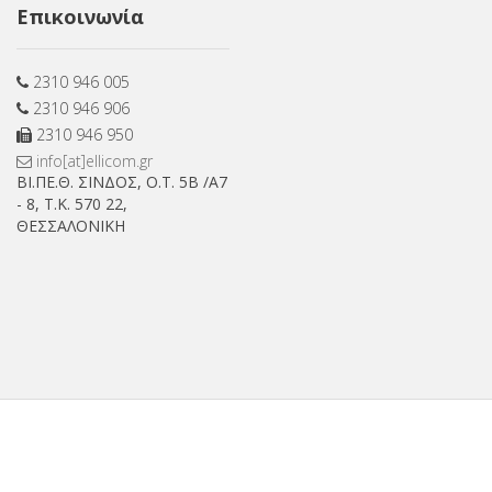
Επικοινωνία
Facebook
2310 946 005
2310 946 906
2310 946 950
info[at]ellicom.gr
ΒΙ.ΠΕ.Θ. ΣΙΝΔΟΣ, Ο.Τ. 5Β /Α7
- 8, Τ.Κ. 570 22,
ΘΕΣΣΑΛΟΝΙΚΗ