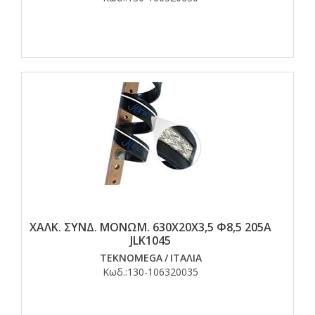
ΧΑΛΚ. ΣΥΝΔ. ΜΟΝΩΜ. 630Χ20Χ3,5 Φ8,5 205Α
JLK1045
TEKNOMEGA
/
ΙΤΑΛΙΑ
Κωδ.:
130-106320035