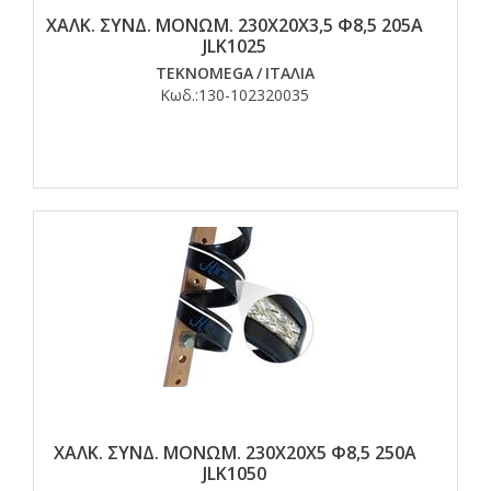
ΧΑΛΚ. ΣΥΝΔ. ΜΟΝΩΜ. 230Χ20Χ3,5 Φ8,5 205Α
JLK1025
TEKNOMEGA
/
ΙΤΑΛΙΑ
Κωδ.:
130-102320035
ΧΑΛΚ. ΣΥΝΔ. ΜΟΝΩΜ. 230Χ20Χ5 Φ8,5 250Α
JLK1050