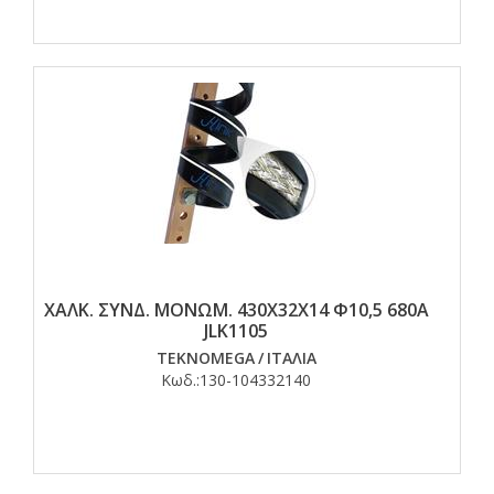
ΧΑΛΚ. ΣΥΝΔ. ΜΟΝΩΜ. 430Χ32Χ14 Φ10,5 680Α
JLK1105
TEKNOMEGA
/
ΙΤΑΛΙΑ
Κωδ.:
130-104332140