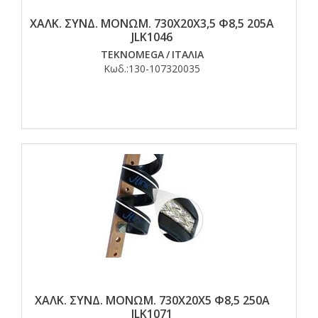
ΧΑΛΚ. ΣΥΝΔ. ΜΟΝΩΜ. 730Χ20Χ3,5 Φ8,5 205Α
JLK1046
TEKNOMEGA
/
ΙΤΑΛΙΑ
Κωδ.:
130-107320035
ΧΑΛΚ. ΣΥΝΔ. ΜΟΝΩΜ. 730Χ20Χ5 Φ8,5 250Α
JLK1071