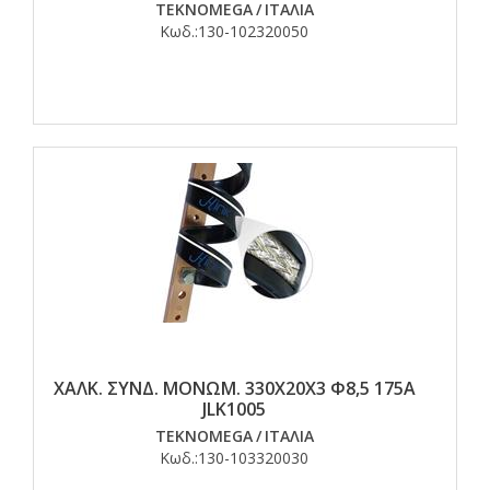
TEKNOMEGA
/
ΙΤΑΛΙΑ
Κωδ.:
130-102320050
ΧΑΛΚ. ΣΥΝΔ. ΜΟΝΩΜ. 330Χ20Χ3 Φ8,5 175Α
JLK1005
TEKNOMEGA
/
ΙΤΑΛΙΑ
Κωδ.:
130-103320030