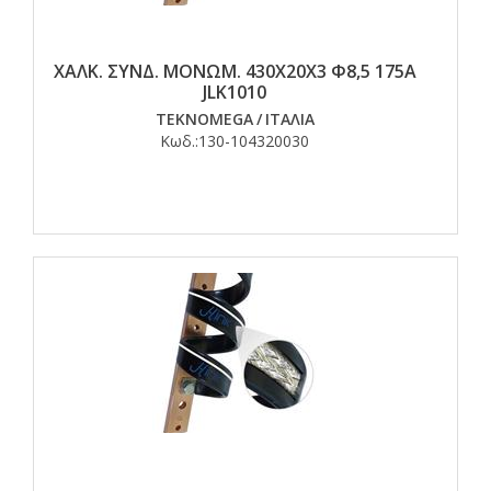
ΧΑΛΚ. ΣΥΝΔ. ΜΟΝΩΜ. 430Χ20Χ3 Φ8,5 175Α
JLK1010
TEKNOMEGA
/
ΙΤΑΛΙΑ
Κωδ.:
130-104320030