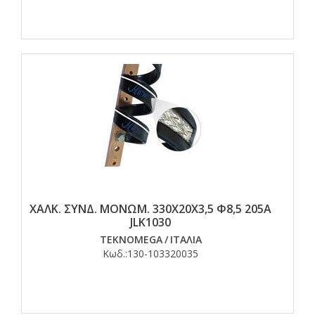
ΧΑΛΚ. ΣΥΝΔ. ΜΟΝΩΜ. 330Χ20Χ3,5 Φ8,5 205Α
JLK1030
TEKNOMEGA
/
ΙΤΑΛΙΑ
Κωδ.:
130-103320035