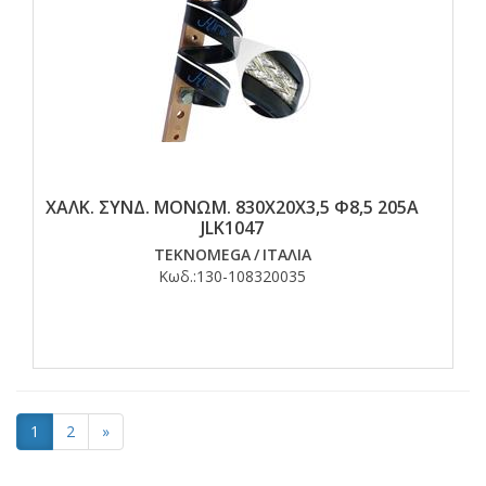
ΧΑΛΚ. ΣΥΝΔ. ΜΟΝΩΜ. 830Χ20Χ3,5 Φ8,5 205Α
JLK1047
TEKNOMEGA
/
ΙΤΑΛΙΑ
Κωδ.:
130-108320035
1
2
»