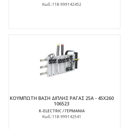
Κωδ.:
118-999142452
ΚΟΥΜΠΩΤΗ ΒΑΣΗ ΔΙΠΛΗΣ ΡΑΓΑΣ 25Α - 45Χ260
106523
K-ELECTRIC
/
ΓΕΡΜΑΝΙΑ
Κωδ.:
118-999142541