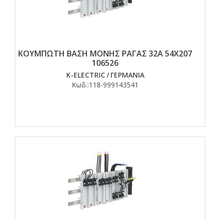
ΚΟΥΜΠΩΤΗ ΒΑΣΗ ΜΟΝΗΣ ΡΑΓΑΣ 32A 54X207
106526
K-ELECTRIC
/
ΓΕΡΜΑΝΙΑ
Κωδ.:
118-999143541