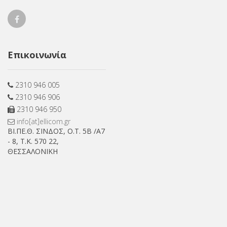
Ellicom
on
Επικοινωνία
Facebook
2310 946 005
2310 946 906
2310 946 950
info[at]ellicom.gr
ΒΙ.ΠΕ.Θ. ΣΙΝΔΟΣ, Ο.Τ. 5Β /Α7
- 8, Τ.Κ. 570 22,
ΘΕΣΣΑΛΟΝΙΚΗ