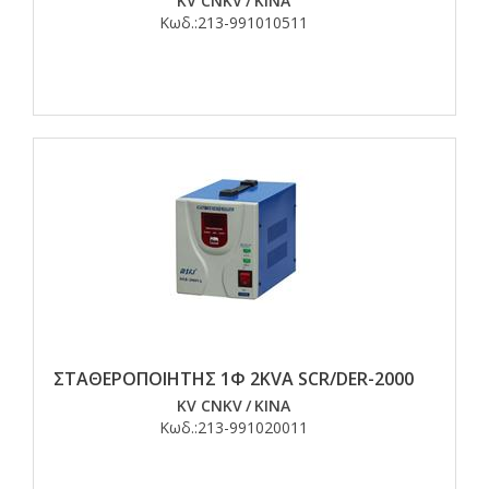
KV CNKV
/
ΚΙΝΑ
Κωδ.:
213-991010511
ΣΤΑΘΕΡΟΠΟΙΗΤΗΣ 1Φ 2KVA SCR/DER-2000
KV CNKV
/
ΚΙΝΑ
Κωδ.:
213-991020011