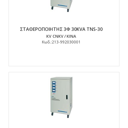
ΣΤΑΘΕΡΟΠΟΙΗΤΗΣ 3Φ 30KVA TNS-30
KV CNKV
/
ΚΙΝΑ
Κωδ.:
213-992030001