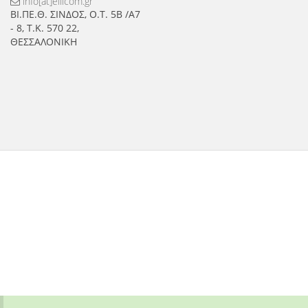
info[at]ellicom.gr
ΒΙ.ΠΕ.Θ. ΣΙΝΔΟΣ, Ο.Τ. 5Β /Α7
- 8, Τ.Κ. 570 22,
ΘΕΣΣΑΛΟΝΙΚΗ