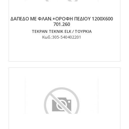
ΔΑΠΕΔΟ ΜΕ ΦΛΑΝ.+ΟΡΟΦΗ ΠΕΔΙΟΥ 1200Χ600
701.260
TEKPAN TEKNIK ELK
/
ΤΟΥΡΚΙΑ
Κωδ.:
305-540402201