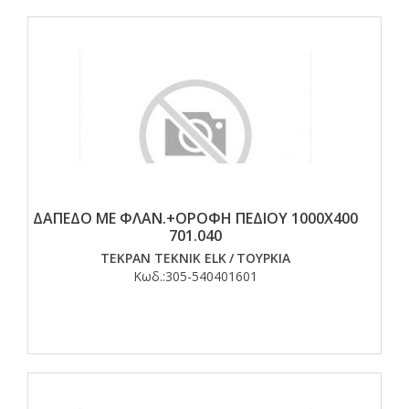
ΔΑΠΕΔΟ ΜΕ ΦΛΑΝ.+ΟΡΟΦΗ ΠΕΔΙΟΥ 1000Χ400
701.040
TEKPAN TEKNIK ELK
/
ΤΟΥΡΚΙΑ
Κωδ.:
305-540401601