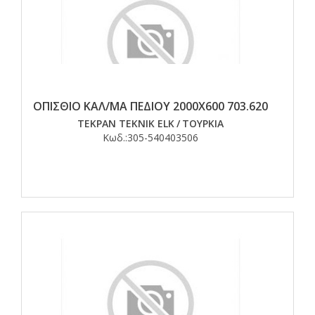
ΟΠΙΣΘΙΟ ΚΑΛ/ΜΑ ΠΕΔΙΟΥ 2000Χ600 703.620
TEKPAN TEKNIK ELK
/
ΤΟΥΡΚΙΑ
Κωδ.:
305-540403506