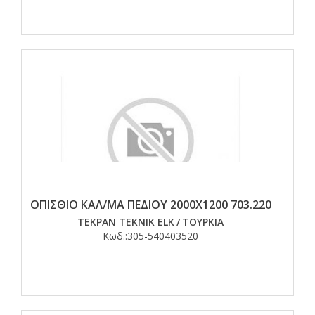
ΟΠΙΣΘΙΟ ΚΑΛ/ΜΑ ΠΕΔΙΟΥ 2000Χ1200 703.220
TEKPAN TEKNIK ELK
/
ΤΟΥΡΚΙΑ
Κωδ.:
305-540403520