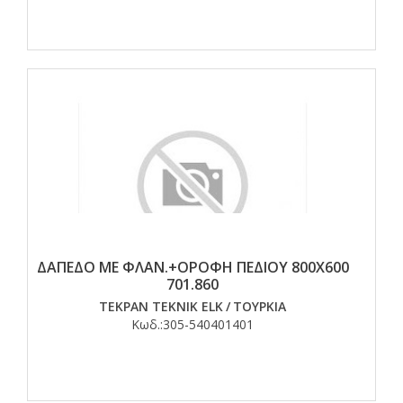
ΔΑΠΕΔΟ ΜΕ ΦΛΑΝ.+ΟΡΟΦΗ ΠΕΔΙΟΥ 800Χ600
701.860
TEKPAN TEKNIK ELK
/
ΤΟΥΡΚΙΑ
Κωδ.:
305-540401401