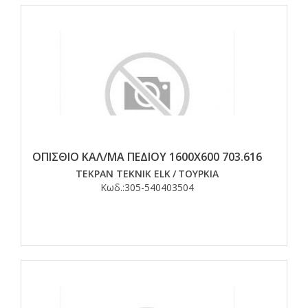
ΟΠΙΣΘΙΟ ΚΑΛ/ΜΑ ΠΕΔΙΟΥ 1600Χ600 703.616
TEKPAN TEKNIK ELK
/
ΤΟΥΡΚΙΑ
Κωδ.:
305-540403504