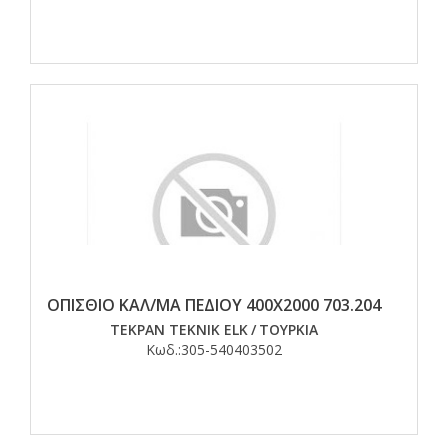
ΟΠΙΣΘΙΟ ΚΑΛ/ΜΑ ΠΕΔΙΟΥ 400Χ2000 703.204
TEKPAN TEKNIK ELK
/
ΤΟΥΡΚΙΑ
Κωδ.:
305-540403502