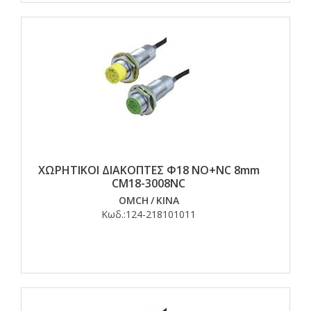
ΧΩΡΗΤΙΚΟΙ ΔΙΑΚΟΠΤΕΣ Φ18 ΝO+NC 8mm
CM18-3008NC
OMCH
/
ΚΙΝΑ
Κωδ.:
124-218101011