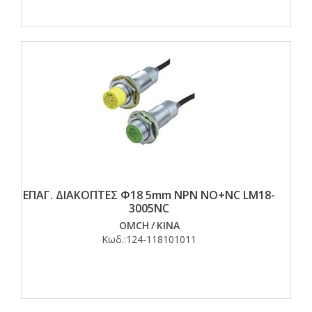
ΕΠΑΓ. ΔΙΑΚΟΠΤΕΣ Φ18 5mm NPN NO+NC LM18-
3005NC
OMCH
/
ΚΙΝΑ
Κωδ.:
124-118101011