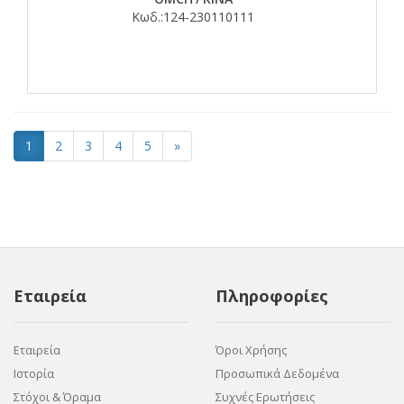
Κωδ.:
124-230110111
1
2
3
4
5
»
Εταιρεία
Πληροφορίες
Εταιρεία
Όροι Χρήσης
Ιστορία
Προσωπικά Δεδομένα
Στόχοι & Όραμα
Συχνές Ερωτήσεις