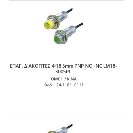
ΕΠΑΓ. ΔΙΑΚΟΠΤΕΣ Φ18 5mm PNP NO+NC LM18-
3005PC
OMCH
/
ΚΙΝΑ
Κωδ.:
124-118110111