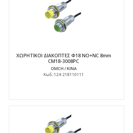
ΧΩΡΗΤΙΚΟΙ ΔΙΑΚΟΠΤΕΣ Φ18 ΝO+NC 8mm
CM18-3008PC
OMCH
/
ΚΙΝΑ
Κωδ.:
124-218110111