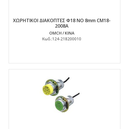
ΧΩΡΗΤΙΚΟΙ ΔΙΑΚΟΠΤΕΣ Φ18 ΝO 8mm CM18-
2008A
OMCH
/
ΚΙΝΑ
Κωδ.:
124-218200010