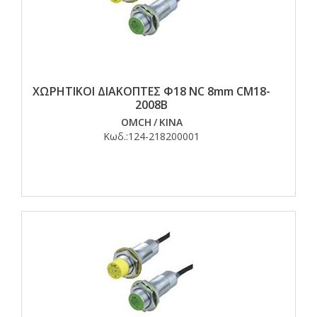
ΧΩΡΗΤΙΚΟΙ ΔΙΑΚΟΠΤΕΣ Φ18 ΝC 8mm CM18-
2008B
OMCH
/
ΚΙΝΑ
Κωδ.:
124-218200001