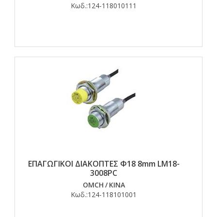
Κωδ.:
124-118010111
ΕΠΑΓΩΓΙΚΟΙ ΔΙΑΚΟΠΤΕΣ Φ18 8mm LM18-
3008PC
OMCH
/
ΚΙΝΑ
Κωδ.:
124-118101001