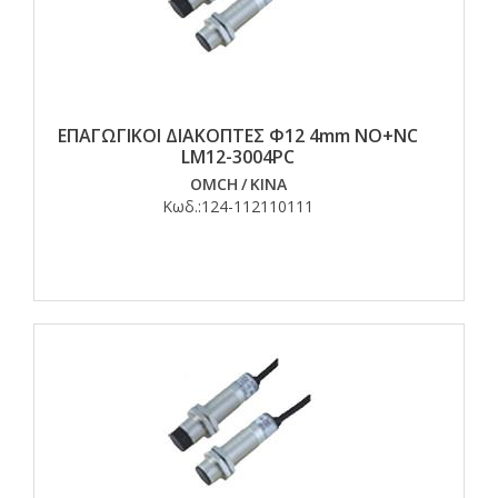
ΕΠΑΓΩΓΙΚΟΙ ΔΙΑΚΟΠΤΕΣ Φ12 4mm NO+NC
LM12-3004PC
OMCH
/
ΚΙΝΑ
Κωδ.:
124-112110111