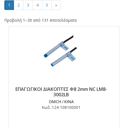
1
2
3
4
5
»
Προβολή 1–30 από 131 Αποτελέσματα
ΕΠΑΓΩΓΙΚΟΙ ΔΙΑΚΟΠΤΕΣ Φ8 2mm NC LM8-
3002LΒ
OMCH
/
ΚΙΝΑ
Κωδ.:
124-108100001