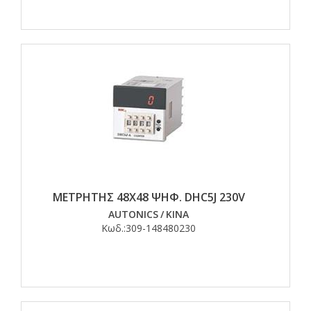
ΜΕΤΡΗΤΗΣ 48Χ48 ΨΗΦ. DHC5J 230V
AUTONICS
/
ΚΙΝΑ
Κωδ.:
309-148480230