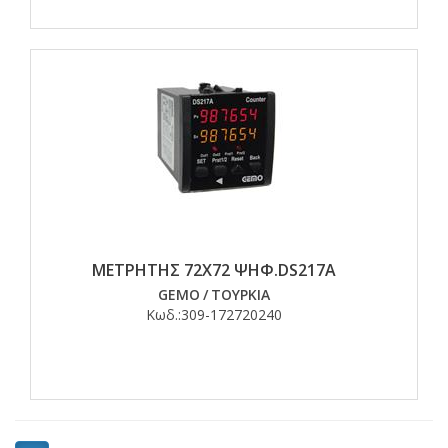
ΜΕΤΡΗΤΗΣ 72Χ72 ΨHΦ.DS217A
GEMO
/
ΤΟΥΡΚΙΑ
Κωδ.:
309-172720240