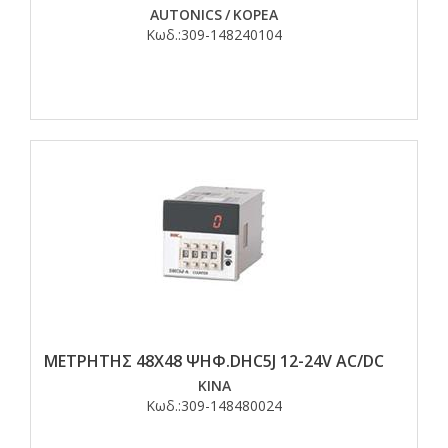
AUTONICS
/
ΚΟΡΕΑ
Κωδ.:
309-148240104
ΜΕΤΡΗΤΗΣ 48Χ48 ΨHΦ.DHC5J 12-24V AC/DC
ΚΙΝΑ
Κωδ.:
309-148480024