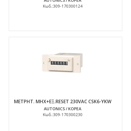
AUTONICS
/
ΚΟΡΕΑ
Κωδ.:
309-170300124
ΜΕΤΡΗΤ. MHX+EΞ.RESET 230VAC CSK6-YKW
AUTONICS
/
ΚΟΡΕΑ
Κωδ.:
309-170300230