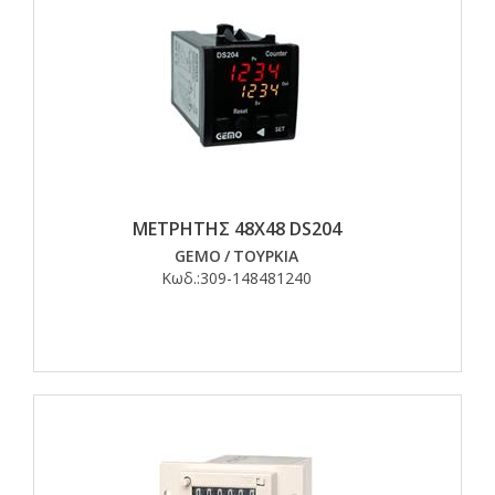
ΜΕΤΡΗΤΗΣ 48Χ48 DS204
GEMO
/
ΤΟΥΡΚΙΑ
Κωδ.:
309-148481240