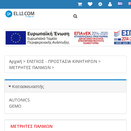
ΑΝΑΖΉΤΗΣΗ
Cart (
0,00 €
)
T
n
Αρχική
>
ΕΛΕΓΧΟΣ - ΠΡΟΣΤΑΣΙΑ ΚΙΝΗΤΗΡΩΝ
>
ΜΕΤΡΗΤΕΣ ΠΑΛΜΩΝ
>
Κατασκευαστής
AUTONICS
GEMO
ΜΕΤΡΗΤΕΣ ΠΑΛΜΩΝ