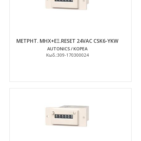
ΜΕΤΡΗΤ. MHX+EΞ.RESET 24VAC CSK6-YKW
AUTONICS
/
ΚΟΡΕΑ
Κωδ.:
309-170300024