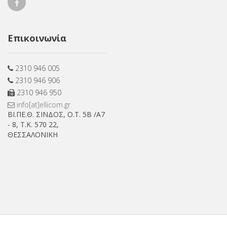
Ellicom
on
Επικοινωνία
Facebook
2310 946 005
2310 946 906
2310 946 950
info[at]ellicom.gr
ΒΙ.ΠΕ.Θ. ΣΙΝΔΟΣ, Ο.Τ. 5Β /Α7
- 8, Τ.Κ. 570 22,
ΘΕΣΣΑΛΟΝΙΚΗ